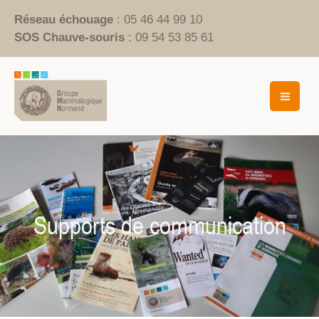
Aller
Réseau échouage
: 05 46 44 99 10
au
SOS Chauve-souris
: 09 54 53 85 61
contenu
Mai
Men
Supports de communication