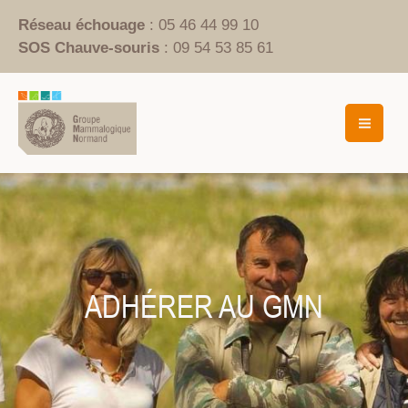
Aller
Réseau échouage
: 05 46 44 99 10
au
SOS Chauve-souris
: 09 54 53 85 61
contenu
Mai
Men
ADHÉRER AU GMN