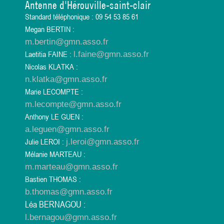
Antenne d'Hérouville-saint-clair
Standard téléphonique : 09 54 53 85 61
Megan BERTIN :
m.bertin@gmn.asso.fr
Laetitia FAINE :
l.faine@gmn.asso.fr
Nicolas KLATKA :
n.klatka@gmn.asso.fr
Marie LECOMPTE :
m.lecompte@gmn.asso.fr
Anthony LE GUEN :
a.leguen@gmn.asso.fr
Julie LEROI :
j.leroi@gmn.asso.fr
Mélanie MARTEAU :
m.marteau@gmn.asso.fr
Bastien THOMAS :
b.thomas@gmn.asso.fr
Léa BERNAGOU :
l.bernagou@gmn.asso.fr