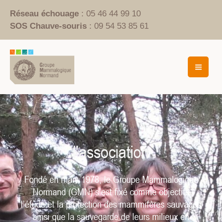
Aller
Réseau échouage
: 05 46 44 99 10
au
SOS Chauve-souris
: 09 54 53 85 61
contenu
Mai
Men
l'association
Fondé en mars 1978, le Groupe Mammalogique
Normand (GMN) s’est fixé comme objectifs
l’étude et la protection des mammifères sauvages
ainsi que la sauvegarde de leurs milieux en