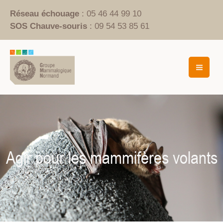
Aller
Réseau échouage
: 05 46 44 99 10
au
SOS Chauve-souris
: 09 54 53 85 61
contenu
Mai
Men
Agir pour les mammifères volants