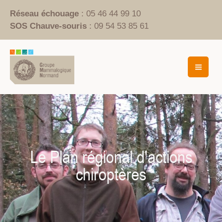
Aller
Réseau échouage
: 05 46 44 99 10
au
SOS Chauve-souris
: 09 54 53 85 61
contenu
Mai
Men
Le Plan régional d'actions
chiroptères