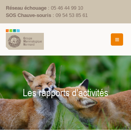
Aller
Réseau échouage
: 05 46 44 99 10
au
SOS Chauve-souris
: 09 54 53 85 61
contenu
Mai
Men
Les rapports d'activités