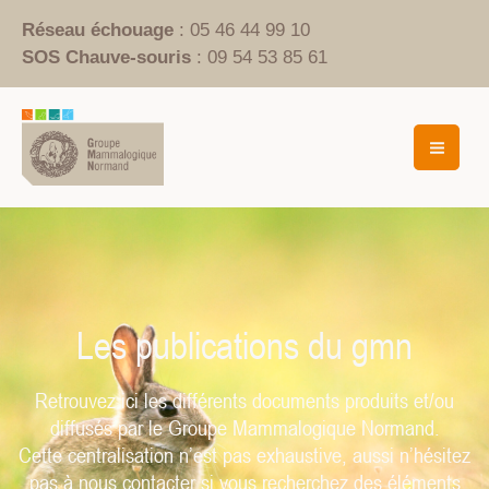
Aller
Réseau échouage
: 05 46 44 99 10
au
SOS Chauve-souris
: 09 54 53 85 61
contenu
Mai
Men
Les publications du gmn
Retrouvez ici les différents documents produits et/ou
diffusés par le Groupe Mammalogique Normand.
Cette centralisation n’est pas exhaustive, aussi n’hésitez
pas à nous contacter si vous recherchez des éléments