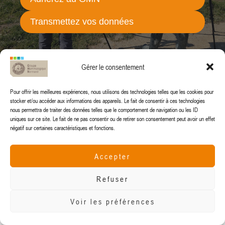
Transmettez vos données
Transmettez vos données
Transmettez vos données
Gérer le consentement
Pour offrir les meilleures expériences, nous utilisons des technologies telles que les cookies pour
stocker et/ou accéder aux informations des appareils. Le fait de consentir à ces technologies
nous permettra de traiter des données telles que le comportement de navigation ou les ID
uniques sur ce site. Le fait de ne pas consentir ou de retirer son consentement peut avoir un effet
négatif sur certaines caractéristiques et fonctions.
gmn@gmn.asso.fr
Accepter
Refuser
© 2024 Groupe Mammalogique Normand
Voir les préférences