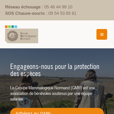
Aller
Réseau échouage
: 05 46 44 99 10
au
SOS Chauve-souris
: 09 54 53 85 61
contenu
Mai
Men
Protégeons ensemble la biodiversité
Engageons-nous pour la protection
Rejoignez notre mission de
en Normandie
des espèces
conservation
Chiroptères, mammifères terrestres, marins ou
Le Groupe Mammalogique Normand (GMN) est une
Plus de 40 ans d'engagement pour la connaissance et la
aquatiques, la Normandie compte de nombreuses
association de bénévoles soutenus par une équipe
protection des mammifères sauvages.
richesses.
salariée.
Adhérez au GMN
Adhérez au GMN
Adhérez au GMN