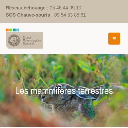
Aller
Réseau échouage
: 05 46 44 99 10
au
SOS Chauve-souris
: 09 54 53 85 61
contenu
Mai
Men
Les mammifères terrestres