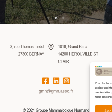
3, rue Thomas Lindet
1018, Grand Parc
27300 BERNAY
14200 HEROUVILLE ST
CLAIR
Pour offrir les 
accéder aux info
gmn@gmn.asso.fr
données telles q
retirer son cons
© 2024 Groupe Mammalogique Normand
Acc