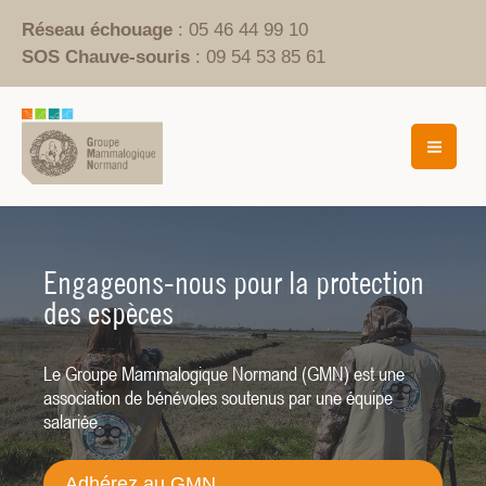
Aller
Réseau échouage
: 05 46 44 99 10
au
SOS Chauve-souris
: 09 54 53 85 61
contenu
Mai
Men
Protégeons ensemble la biodiversité
Engageons-nous pour la protection
Rejoignez notre mission de
en Normandie
des espèces
conservation
Chiroptères, mammifères terrestres, marins ou
Le Groupe Mammalogique Normand (GMN) est une
Plus de 40 ans d'engagement pour la connaissance et la
aquatiques, la Normandie compte de nombreuses
association de bénévoles soutenus par une équipe
protection des mammifères sauvages.
richesses.
salariée.
Adhérez au GMN
Adhérez au GMN
Adhérez au GMN