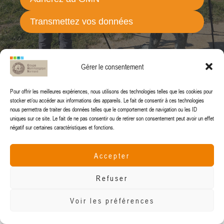
Transmettez vos données
Transmettez vos données
Transmettez vos données
Gérer le consentement
Pour offrir les meilleures expériences, nous utilisons des technologies telles que les cookies pour
stocker et/ou accéder aux informations des appareils. Le fait de consentir à ces technologies
nous permettra de traiter des données telles que le comportement de navigation ou les ID
uniques sur ce site. Le fait de ne pas consentir ou de retirer son consentement peut avoir un effet
négatif sur certaines caractéristiques et fonctions.
gmn@gmn.asso.fr
Accepter
Refuser
© 2024 Groupe Mammalogique Normand
Voir les préférences